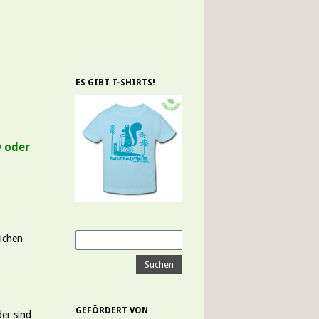
ES GIBT T-SHIRTS!
n
D oder
lichen
GEFÖRDERT VON
der sind