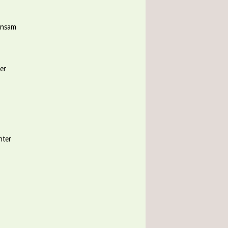
insam
er
nter