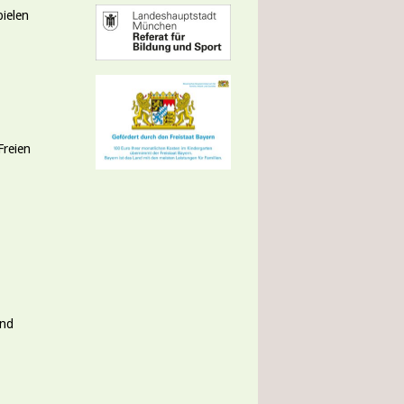
pielen
Freien
und