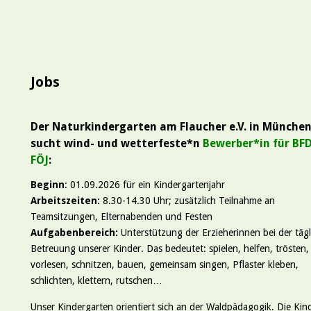
Jobs
Der Naturkindergarten am Flaucher e.V. in Münche
sucht wind- und wetterfeste*n
Bewerber*in für BF
FÖJ
:
Beginn
: 01.09.2026 für ein Kindergartenjahr
Arbeitszeiten:
8.30-14.30 Uhr; zusätzlich Teilnahme an
Teamsitzungen, Elternabenden und Festen
Aufgabenbereich:
Unterstützung der Erzieherinnen bei der täg
Betreuung unserer Kinder. Das bedeutet: spielen, helfen, trösten,
vorlesen, schnitzen, bauen, gemeinsam singen, Pflaster kleben,
schlichten, klettern, rutschen…
Unser Kindergarten orientiert sich an der Waldpädagogik. Die Kin